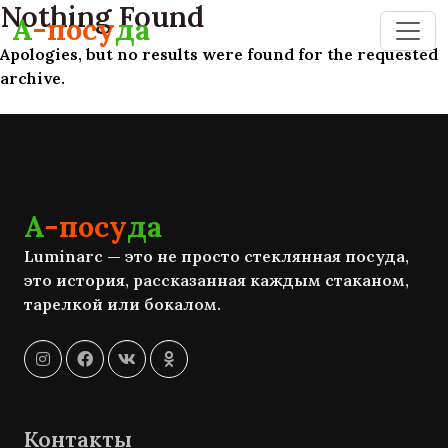
Nothing Found
Skip to main content
А
-посу
да
Apologies, but no results were found for the requested
archive.
А
-посу
да
Luminarc — это не просто стеклянная посуда,
это история, рассказанная каждым стаканом,
тарелкой или бокалом.
Контакты