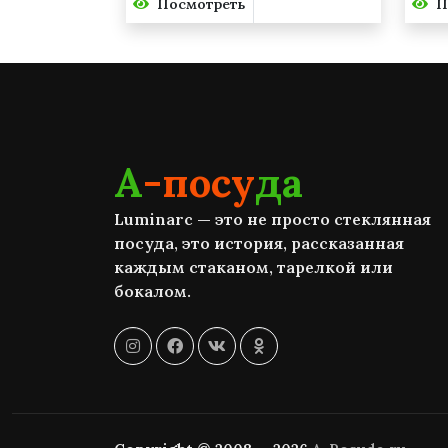
Посмотреть
П
А
-посу
да
Luminarc — это не просто стеклянная
посуда, это история, рассказанная
каждым стаканом, тарелкой или
бокалом.