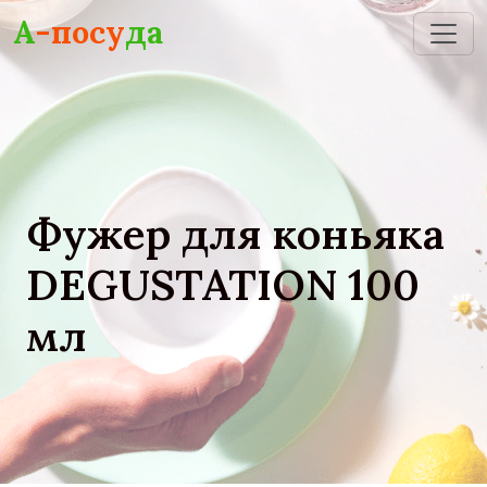
Skip to main content
А
-посу
да
Фужер для коньяка
DEGUSTATION 100
мл