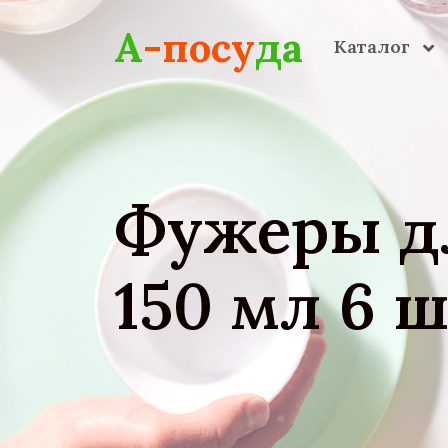
Skip to main content
А
-посу
да
Каталог
Фужеры д
150 мл 6 