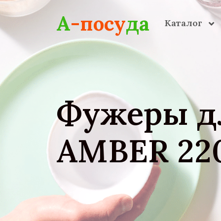
Skip to main content
А
-посу
да
Каталог
Фужеры д
AMBER 220