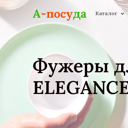
Skip to main content
А
-посу
да
Каталог
Фужеры д
ELEGANCE 