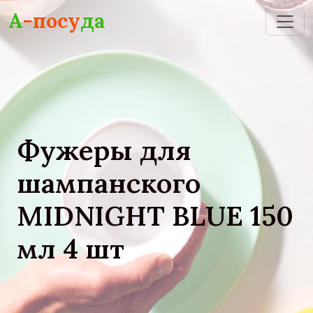
Skip to main content
А
-посу
да
Фужеры для
шампанского
MIDNIGHT BLUE 150
мл 4 шт