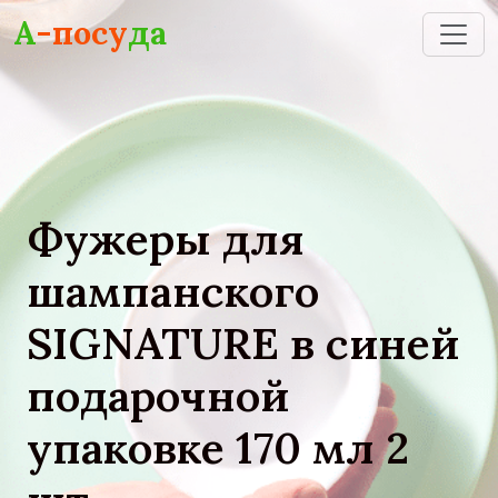
Skip to main content
А
-посу
да
Фужеры для
шампанского
SIGNATURE в синей
подарочной
упаковке 170 мл 2