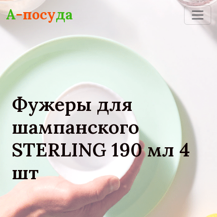
Skip to main content
А
-посу
да
Фужеры для
шампанского
STERLING 190 мл 4
шт