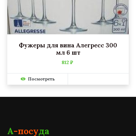
Фужеры для вина Алегресс 300
мл 6 шт
812 ₽
Посмотреть
А
-посу
да