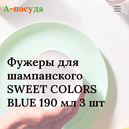
Skip to main content
А
-посу
да
Фужеры для
шампанского
SWEET COLORS
BLUE 190 мл 3 шт