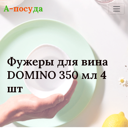
Skip to main content
А
-посу
да
Фужеры для вина
DOMINO 350 мл 4
шт