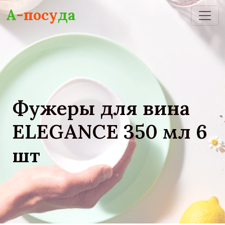
Skip to main content
А
-посу
да
Фужеры для вина
ELEGANCE 350 мл 6
шт