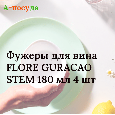
Skip to main content
А
-посу
да
Фужеры для вина
FLORE GURACAO
STEM 180 мл 4 шт