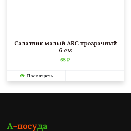
Салатник малый ARC прозрачный
6 см
65 ₽
Посмотреть
А
-посу
да