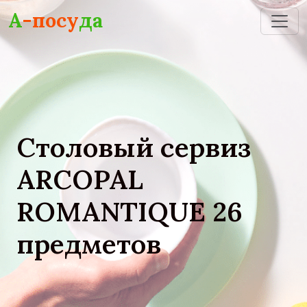
Skip to main content
А
-посу
да
Столовый сервиз
ARCOPAL
ROMANTIQUE 26
предметов