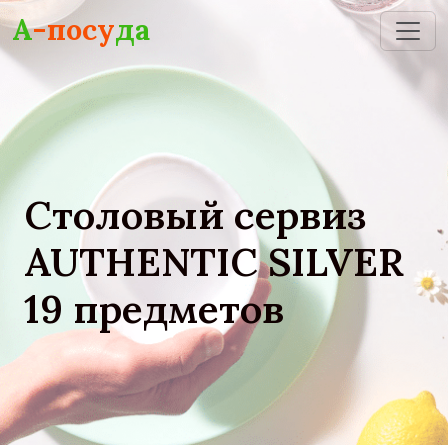
Skip to main content
А
-посу
да
Столовый сервиз
AUTHENTIC SILVER
19 предметов