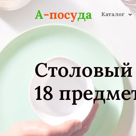
Skip to main content
А
-посу
да
Каталог
Столовый 
18 предме