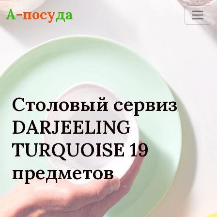
Skip to main content
А
-посу
да
Столовый сервиз
DARJEELING
TURQUOISE 19
предметов