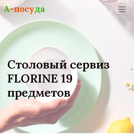
Skip to main content
А
-посу
да
Столовый сервиз
FLORINE 19
предметов