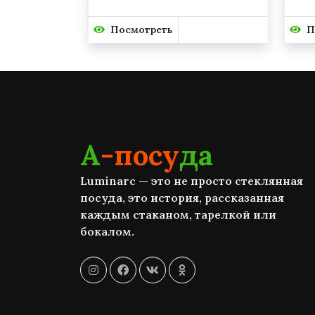
Посмотреть
П
А
-посу
да
Luminarc — это не просто стеклянная
посуда, это история, рассказанная
каждым стаканом, тарелкой или
бокалом.