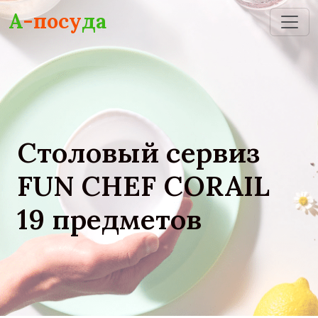
Skip to main content
А
-посу
да
Столовый сервиз
FUN CHEF CORAIL
19 предметов