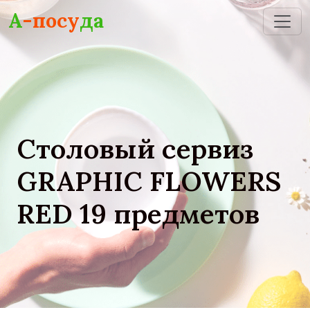
Skip to main content
А
-посу
да
Столовый сервиз
GRAPHIC FLOWERS
RED 19 предметов