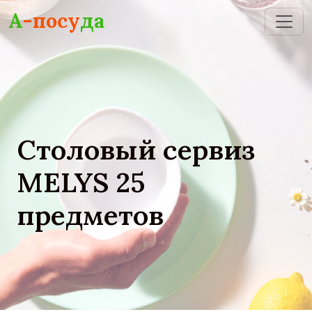
Skip to main content
А
-посу
да
Столовый сервиз
MELYS 25
предметов