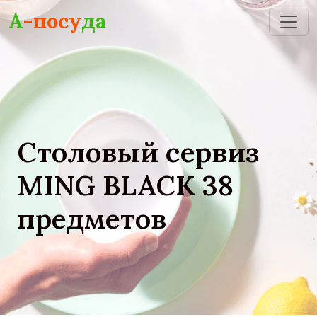
Skip to main content
А
-посу
да
Столовый сервиз
MING BLACK 38
предметов