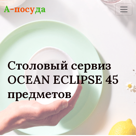
Skip to main content
А
-посу
да
Столовый сервиз
OCEAN ECLIPSE 45
предметов