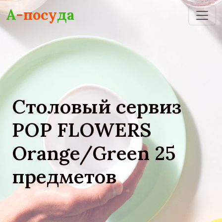
Skip to main content
А
-посу
да
Столовый сервиз
POP FLOWERS
Orange/Green 25
предметов