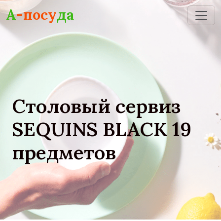
Skip to main content
А
-посу
да
Столовый сервиз
SEQUINS BLACK 19
предметов