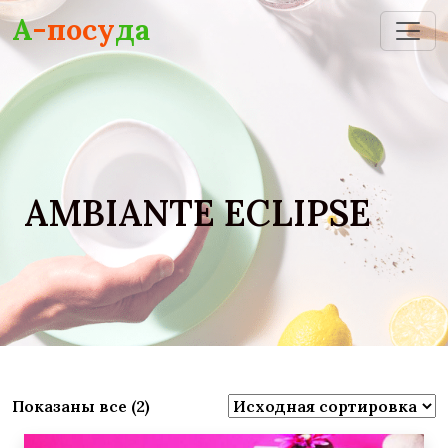
Skip to main content
А
-посу
да
AMBIANTE ECLIPSE
Показаны все (2)