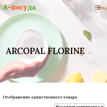
Skip to main content
А
-посу
да
ARCOPAL FLORINE
Отображение единственного товара