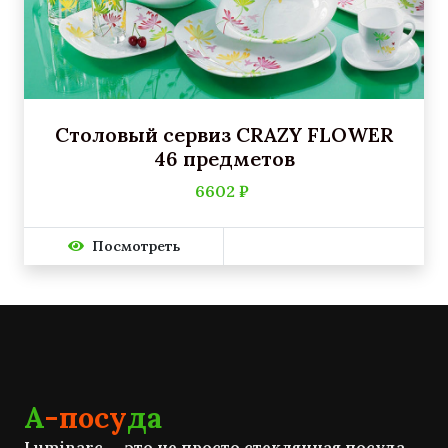
Столовый сервиз CRAZY FLOWER
46 предметов
6602 ₽
Посмотреть
А
-посу
да
Luminarc — это не просто стеклянная посуда,