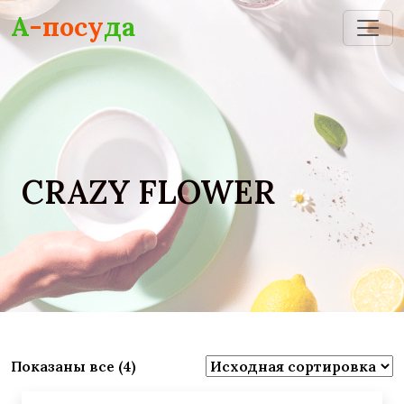
Skip to main content
А
-посу
да
CRAZY FLOWER
Показаны все (4)