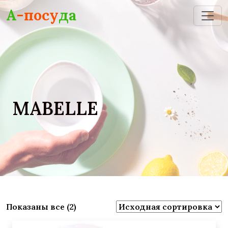
Skip to main content
А
-посу
да
MABELLE
Показаны все (2)