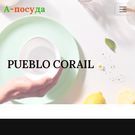
Skip to main content
А
-посу
да
PUEBLO CORAIL