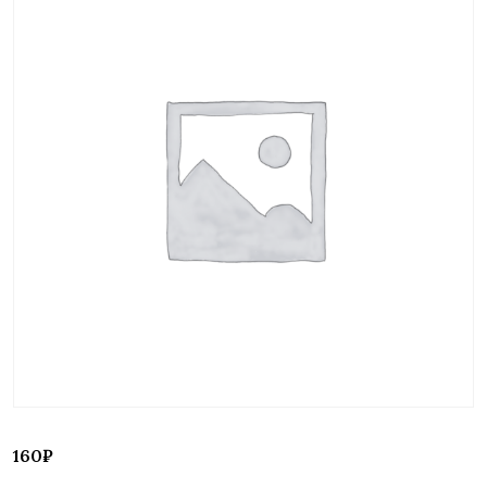
160
₽