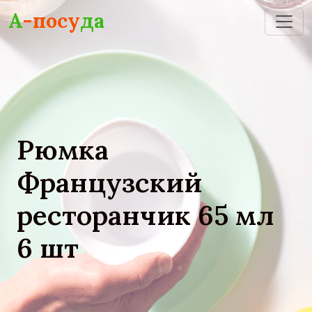
Skip to main content
А
-посу
да
Рюмка
Французский
ресторанчик 65 мл
6 шт