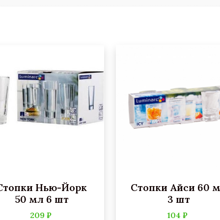
Стопки Нью-Йорк
Стопки Айси 60 
50 мл 6 шт
3 шт
209 ₽
104 ₽