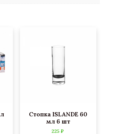
мл
Стопка ISLANDE 60
мл 6 шт
225 ₽